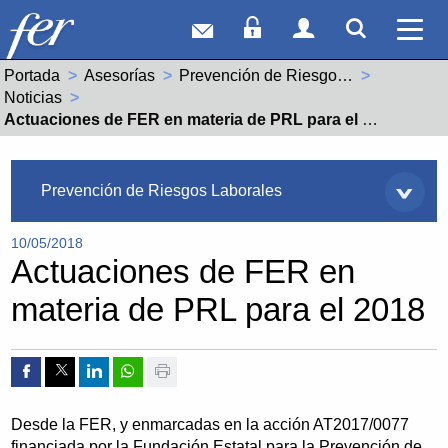
Correo web
Acceso Socios
Acceso Usuar
Mostrar
Ver 
Portada
Asesorías
Prevención de Riesgos Laborales
Noticias
Actual:
Actuaciones de FER en materia de PRL para el 2018
Asesorías
Prevención de Riesgos Laborales
10/05/2018
Actuaciones de FER en
materia de PRL para el 2018
Compartir por Facebook
Compartir por Twitter
Compartir por Linkedin
Compartir por whatsapp
Imprimir
Desde la FER, y enmarcadas en la acción AT2017/0077
financiada por la Fundación Estatal para la Prevención de