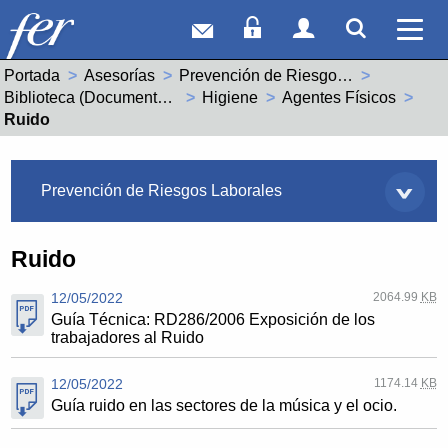
Correo web
Acceso Socios
Acceso Usuar
Mostrar
Ver 
Portada
Asesorías
Prevención de Riesgos Laborales
Biblioteca (Documentos de interés)
Higiene
Agentes Físicos
Actual:
Ruido
Asesorías
Prevención de Riesgos Laborales
Ruido
12/05/2022
2064.99
KB
Guía Técnica: RD286/2006 Exposición de los
trabajadores al Ruido
12/05/2022
1174.14
KB
Guía ruido en las sectores de la música y el ocio.