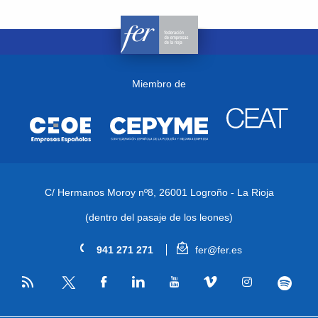
Miembro de
C/ Hermanos Moroy nº8,
26001 Logroño - La Rioja
(dentro del pasaje de los leones)
941 271 271
fer@fer.es
RSS
Facebook
Linkedin
Youtube
Vimeo
Instagram
Spotify
Twitter