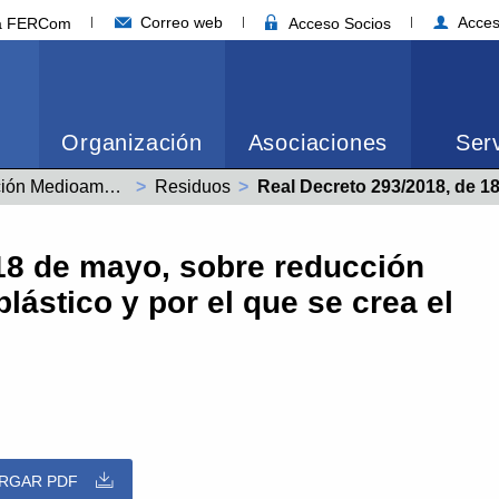
Correo web
Acces
ia FERCom
Acceso Socios
Organización
Asociaciones
Serv
Legislación Medioambiental
Residuos
Actual:
Real Decreto 293/2018, de 18 de mayo, sobre reducción del consumo de bolsas de pl
18 de mayo, sobre reducción
ástico y por el que se crea el
RGAR PDF