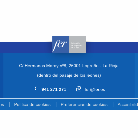
C/ Hermanos Moroy nº8,
26001 Logroño - La Rioja
(dentro del pasaje de los leones)
941 271 271
fer@fer.es
os
Política de cookies
Preferencias de cookies
Accesibili