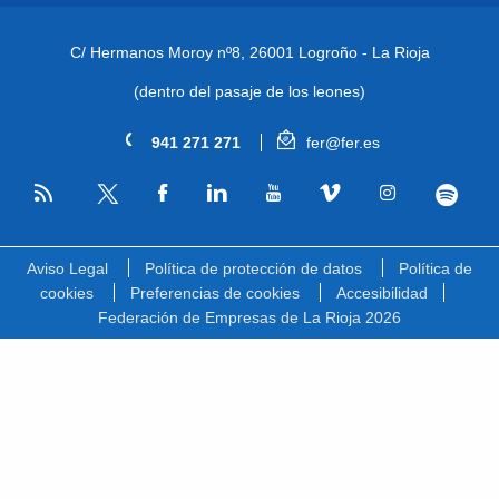
C/ Hermanos Moroy nº8,
26001 Logroño - La Rioja
(dentro del pasaje de los leones)
941 271 271
fer@fer.es
RSS
Facebook
Linkedin
Youtube
Vimeo
Instagram
Spotify
Twitter
Aviso Legal
Política de protección de datos
Política de
cookies
Preferencias de cookies
Accesibilidad
Federación de Empresas de La Rioja 2026