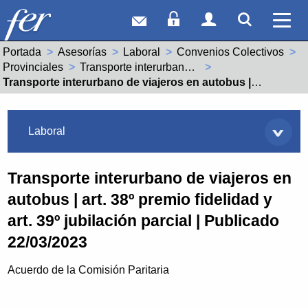
Correo web
Acceso Socios
Acceso Usuar
Mostrar
Ver 
Portada
Asesorías
Laboral
Convenios Colectivos
Provinciales
Transporte interurbano de viajeros en autobus (26001455012008)
Actual:
Transporte interurbano de viajeros en autobus | art. 38º premio fidelidad y art. 39º jubilación parcial | Publicado 22/03/2023
Asesorías
Laboral
Transporte interurbano de viajeros en
autobus | art. 38º premio fidelidad y
art. 39º jubilación parcial | Publicado
22/03/2023
Acuerdo de la Comisión Paritaria