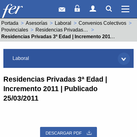
Correo web
Acceso Socios
Acceso Usuar
Mostrar
Ver 
Portada
Asesorías
Laboral
Convenios Colectivos
Provinciales
Residencias Privadas 3ª Edad (26001285012005)
Actual:
Residencias Privadas 3ª Edad | Incremento 2011 | Publicado 25/03/2011
Asesorías
Laboral
Residencias Privadas 3ª Edad |
Incremento 2011 | Publicado
25/03/2011
DESCARGAR PDF