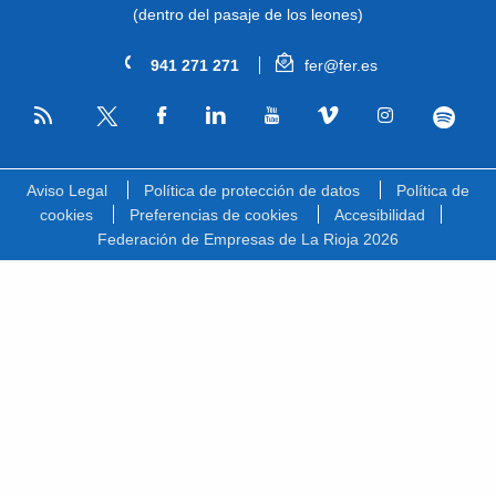
(dentro del pasaje de los leones)
941 271 271
fer@fer.es
RSS
Facebook
Linkedin
Youtube
Vimeo
Instagram
Spotify
Twitter
Aviso Legal
Política de protección de datos
Política de
cookies
Preferencias de cookies
Accesibilidad
Federación de Empresas de La Rioja 2026