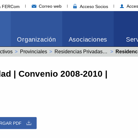
Correo web
Acces
ia FERCom
Acceso Socios
Organización
Asociaciones
Serv
ctivos
Provinciales
Residencias Privadas 3ª Edad (26001285012005)
Actual:
Residencias Pr
ad | Convenio 2008-2010 |
RGAR PDF