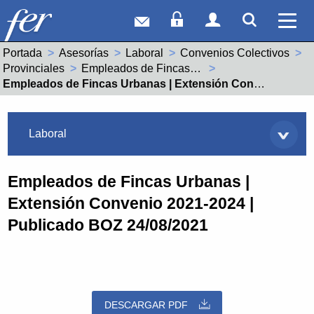
Correo web
Acceso Socios
Acceso Usuar
Mostrar
Ver 
Portada
Asesorías
Laboral
Convenios Colectivos
Provinciales
Empleados de Fincas Urbanas (26001015062008)
Actual:
Empleados de Fincas Urbanas | Extensión Convenio 2021-2024 | Publicado BOZ 24/08/2021
Asesorías
Laboral
Empleados de Fincas Urbanas |
Extensión Convenio 2021-2024 |
Publicado BOZ 24/08/2021
DESCARGAR PDF