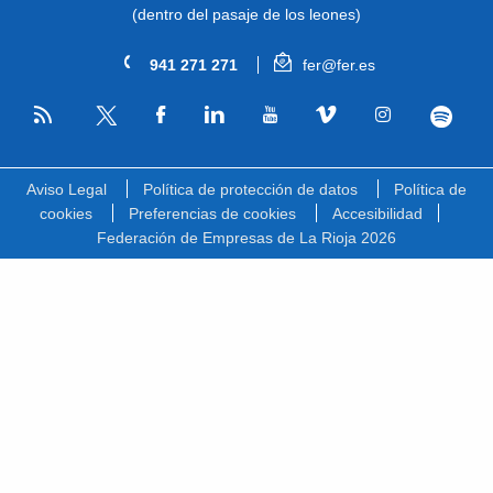
(dentro del pasaje de los leones)
941 271 271
fer@fer.es
RSS
Facebook
Linkedin
Youtube
Vimeo
Instagram
Spotify
Twitter
Aviso Legal
Política de protección de datos
Política de
cookies
Preferencias de cookies
Accesibilidad
Federación de Empresas de La Rioja 2026