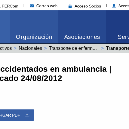
Correo web
Acces
ia FERCom
Acceso Socios
Organización
Asociaciones
Serv
ctivos
Nacionales
Transporte de enfermos y accidentados en ambulancia (99000305011990)
Actual:
Transporte de enfermo
accidentados en ambulancia |
icado 24/08/2012
RGAR PDF