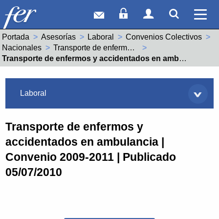
Correo web
Acceso Socios
Acceso Usuar
Mostrar
Ver 
Portada
Asesorías
Laboral
Convenios Colectivos
Nacionales
Transporte de enfermos y accidentados en ambulancia (99000305011990)
Actual:
Transporte de enfermos y accidentados en ambulancia | Convenio 2009-2011 | Publicado 05/07/2010
Asesorías
Laboral
Transporte de enfermos y
accidentados en ambulancia |
Convenio 2009-2011 | Publicado
05/07/2010