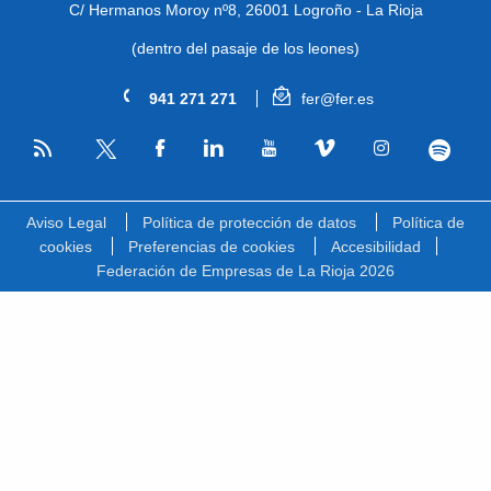
C/ Hermanos Moroy nº8,
26001 Logroño - La Rioja
(dentro del pasaje de los leones)
941 271 271
fer@fer.es
RSS
Facebook
Linkedin
Youtube
Vimeo
Instagram
Spotify
Twitter
Aviso Legal
Política de protección de datos
Política de
cookies
Preferencias de cookies
Accesibilidad
Federación de Empresas de La Rioja 2026