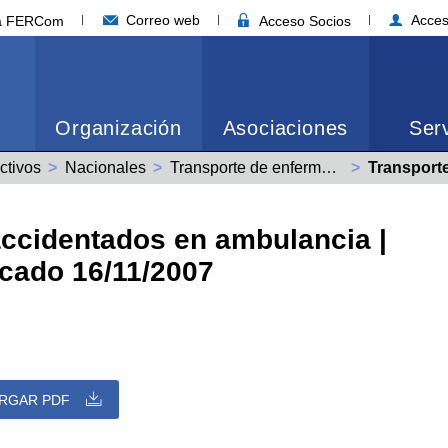
Correo web
Acces
ia FERCom
Acceso Socios
Organización
Asociaciones
Serv
ctivos
Nacionales
Transporte de enfermos y accidentados en ambulancia (99000305011990)
Actual:
Transporte de enfermo
accidentados en ambulancia |
icado 16/11/2007
RGAR PDF