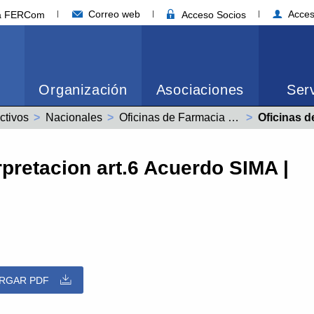
Correo web
Acces
ia FERCom
Acceso Socios
Organización
Asociaciones
Serv
ctivos
Nacionales
Oficinas de Farmacia (99003895011981)
Actual:
Oficinas de Farma
rpretacion art.6 Acuerdo SIMA |
RGAR PDF