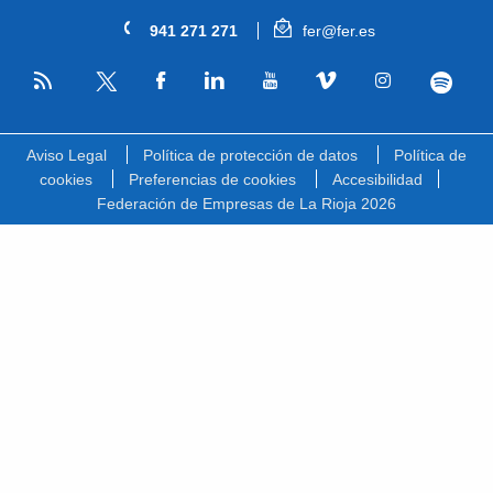
941 271 271
fer@fer.es
RSS
Facebook
Linkedin
Youtube
Vimeo
Instagram
Spotify
Twitter
Aviso Legal
Política de protección de datos
Política de
cookies
Preferencias de cookies
Accesibilidad
Federación de Empresas de La Rioja 2026