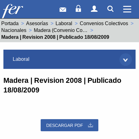
Correo web
Acceso Socios
Acceso Usuar
Mostrar
Ver 
Portada
Asesorías
Laboral
Convenios Colectivos
Nacionales
Madera (Convenio Colectivo Estatal) (99010175011996)
Actual:
Madera | Revision 2008 | Publicado 18/08/2009
Asesorías
Laboral
Madera | Revision 2008 | Publicado
18/08/2009
DESCARGAR PDF