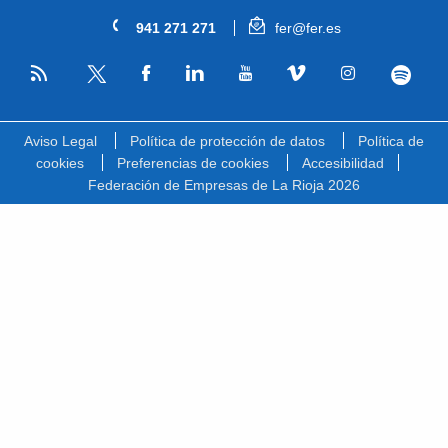
941 271 271
fer@fer.es
RSS
Facebook
Linkedin
Youtube
Vimeo
Instagram
Spotify
Twitter
Aviso Legal
Política de protección de datos
Política de
cookies
Preferencias de cookies
Accesibilidad
Federación de Empresas de La Rioja 2026