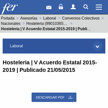
Correo web
Acceso Socios
Acceso Usuar
Mostrar
Ver 
Portada
Asesorías
Laboral
Convenios Colectivos
Nacionales
Hosteleria (99010365011900)
Actual:
Hosteleria | V Acuerdo Estatal 2015-2019 | Publicado 21/05/2015
Asesorías
Laboral
Hosteleria | V Acuerdo Estatal 2015-
2019 | Publicado 21/05/2015
DESCARGAR PDF