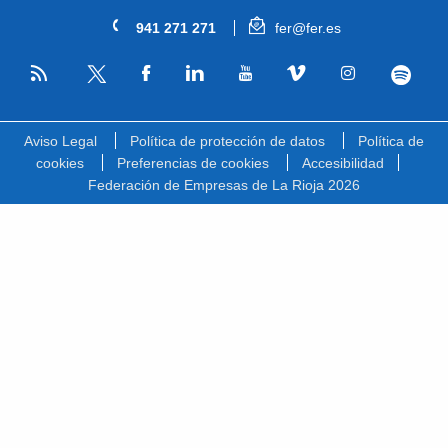
941 271 271
fer@fer.es
RSS
Facebook
Linkedin
Youtube
Vimeo
Instagram
Spotify
Twitter
Aviso Legal
Política de protección de datos
Política de
cookies
Preferencias de cookies
Accesibilidad
Federación de Empresas de La Rioja 2026