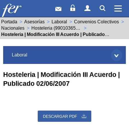
Correo web
Acceso Socios
Acceso Usuar
Mostrar
Ver 
Portada
Asesorías
Laboral
Convenios Colectivos
Nacionales
Hosteleria (99010365011900)
Actual:
Hosteleria | Modificación III Acuerdo | Publicado 02/06/2007
Asesorías
Laboral
Hosteleria | Modificación III Acuerdo |
Publicado 02/06/2007
DESCARGAR PDF