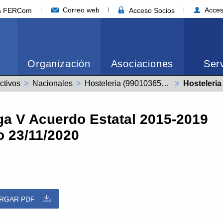
Correo web
Acces
ia FERCom
Acceso Socios
Organización
Asociaciones
Serv
ctivos
Nacionales
Hosteleria (99010365011900)
Actual:
Hosteleria | Modif. y
oga V Acuerdo Estatal 2015-2019
o 23/11/2020
RGAR PDF