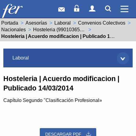
Correo web
Acceso Socios
Acceso Usuar
Mostrar
Ver 
Portada
Asesorías
Laboral
Convenios Colectivos
Nacionales
Hosteleria (99010365011900)
Actual:
Hosteleria | Acuerdo modificacion | Publicado 14/03/2014
Asesorías
Laboral
Hosteleria | Acuerdo modificacion |
Publicado 14/03/2014
Capítulo Segundo "Clasificación Profesional»
DESCARGAR PDF