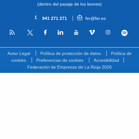
(dentro del pasaje de los leones)
941 271 271
fer@fer.es
RSS
Facebook
Linkedin
Youtube
Vimeo
Instagram
Spotify
Twitter
Aviso Legal
Política de protección de datos
Política de
cookies
Preferencias de cookies
Accesibilidad
Federación de Empresas de La Rioja 2026