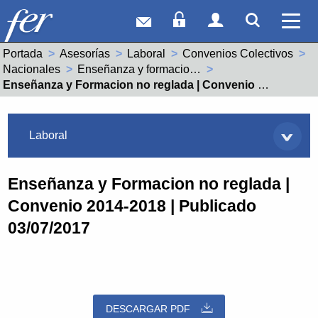
Correo web
Acceso Socios
Acceso Usuar
Mostrar
Ver 
Portada
Asesorías
Laboral
Convenios Colectivos
Nacionales
Enseñanza y formacion no reglada (99008825011994)
Actual:
Enseñanza y Formacion no reglada | Convenio 2014-2018 | Publicado 03/07/2017
Asesorías
Laboral
Enseñanza y Formacion no reglada |
Convenio 2014-2018 | Publicado
03/07/2017
DESCARGAR PDF