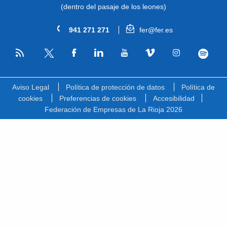
(dentro del pasaje de los leones)
941 271 271
fer@fer.es
RSS
Facebook
Linkedin
Youtube
Vimeo
Instagram
Spotify
Twitter
Aviso Legal
Política de protección de datos
Política de
cookies
Preferencias de cookies
Accesibilidad
Federación de Empresas de La Rioja 2026