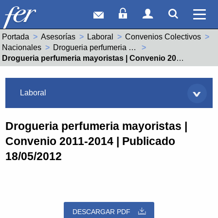
Correo web
Acceso Socios
Acceso Usuar
Mostrar
Ver 
Portada
Asesorías
Laboral
Convenios Colectivos
Nacionales
Drogueria perfumeria mayoristas (99001095011981)
Actual:
Drogueria perfumeria mayoristas | Convenio 2011-2014 | Publicado 18/05/2012
Asesorías
Laboral
Drogueria perfumeria mayoristas |
Convenio 2011-2014 | Publicado
18/05/2012
DESCARGAR PDF