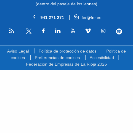
(dentro del pasaje de los leones)
941 271 271
fer@fer.es
RSS
Facebook
Linkedin
Youtube
Vimeo
Instagram
Spotify
Twitter
Aviso Legal
Política de protección de datos
Política de
cookies
Preferencias de cookies
Accesibilidad
Federación de Empresas de La Rioja 2026