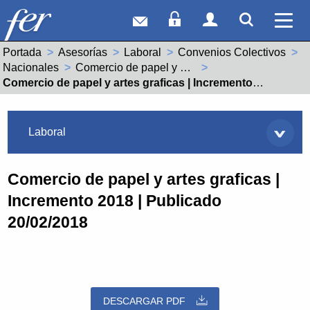
Correo web
Acceso Socios
Acceso Usuar
Mostrar
Ver 
Portada
Asesorías
Laboral
Convenios Colectivos
Nacionales
Comercio de papel y artes graficas (99001105011981)
Actual:
Comercio de papel y artes graficas | Incremento 2018 | Publicado 20/02/2018
Asesorías
Laboral
Comercio de papel y artes graficas |
Incremento 2018 | Publicado
20/02/2018
DESCARGAR PDF