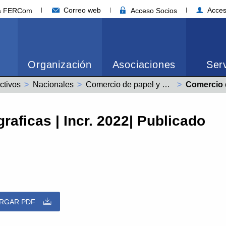
Correo web
Acces
ia FERCom
Acceso Socios
Organización
Asociaciones
Serv
ctivos
Nacionales
Comercio de papel y artes graficas (99001105011981)
Actual:
Comercio de pap
raficas | Incr. 2022| Publicado
RGAR PDF