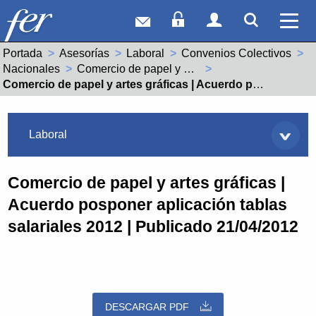
Correo web
Acceso Socios
Acceso Usuar
Mostrar
Ver 
Portada
Asesorías
Laboral
Convenios Colectivos
Nacionales
Comercio de papel y artes graficas (99001105011981)
Actual:
Comercio de papel y artes gráficas | Acuerdo posponer aplicación tablas salariales 2012 | Publicado 21/04/2012
Asesorías
Laboral
Comercio de papel y artes gráficas |
Acuerdo posponer aplicación tablas
salariales 2012 | Publicado 21/04/2012
DESCARGAR PDF