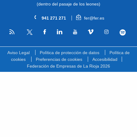
(dentro del pasaje de los leones)
941 271 271
fer@fer.es
RSS
Facebook
Linkedin
Youtube
Vimeo
Instagram
Spotify
Twitter
Aviso Legal
Política de protección de datos
Política de
cookies
Preferencias de cookies
Accesibilidad
Federación de Empresas de La Rioja 2026