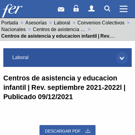
Correo web
Acceso Socios
Acceso Usuar
Mostrar
Ver 
Portada
Asesorías
Laboral
Convenios Colectivos
Nacionales
Centros de asistencia y educacion infantil (99005615011990)
Actual:
Centros de asistencia y educacion infantil | Rev. septiembre 2021-2022l | Publicado 09/12/2021
Asesorías
Laboral
Centros de asistencia y educacion
infantil | Rev. septiembre 2021-2022l |
Publicado 09/12/2021
DESCARGAR PDF