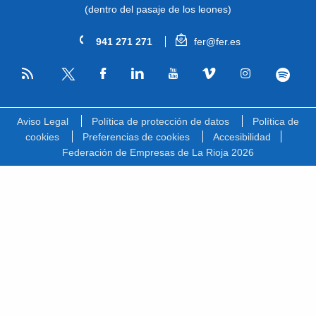
(dentro del pasaje de los leones)
941 271 271
fer@fer.es
RSS
Facebook
Linkedin
Youtube
Vimeo
Instagram
Spotify
Twitter
Aviso Legal
Política de protección de datos
Política de
cookies
Preferencias de cookies
Accesibilidad
Federación de Empresas de La Rioja 2026