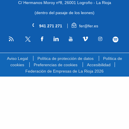
C/ Hermanos Moroy nº8,
26001 Logroño - La Rioja
(dentro del pasaje de los leones)
941 271 271
fer@fer.es
RSS
Facebook
Linkedin
Youtube
Vimeo
Instagram
Spotify
Twitter
Aviso Legal
Política de protección de datos
Política de
cookies
Preferencias de cookies
Accesibilidad
Federación de Empresas de La Rioja 2026