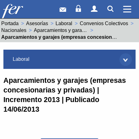
Correo web
Acceso Socios
Acceso Usuar
Mostrar
Ver 
Portada
Asesorías
Laboral
Convenios Colectivos
Nacionales
Aparcamientos y garajes (empresas concesionarias y privadas) (99011445011900)
Actual:
Aparcamientos y garajes (empresas concesionarias y privadas) | Incremento 2013 | Publicado 14/06/2013
Asesorías
Laboral
Aparcamientos y garajes (empresas
concesionarias y privadas) |
Incremento 2013 | Publicado
14/06/2013