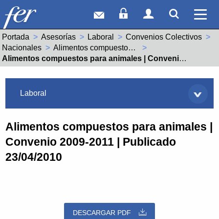
Correo web
Acceso Socios
Acceso Usuar
Mostrar
Ver 
Portada
Asesorías
Laboral
Convenios Colectivos
Nacionales
Alimentos compuestos para animales (99000275011981)
Actual:
Alimentos compuestos para animales | Convenio 2009-2011 | Publicado 23/04/2010
Asesorías
Laboral
Alimentos compuestos para animales |
Convenio 2009-2011 | Publicado
23/04/2010
DESCARGAR PDF