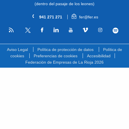
(dentro del pasaje de los leones)
941 271 271
fer@fer.es
RSS
Facebook
Linkedin
Youtube
Vimeo
Instagram
Spotify
Twitter
Aviso Legal
Política de protección de datos
Política de
cookies
Preferencias de cookies
Accesibilidad
Federación de Empresas de La Rioja 2026