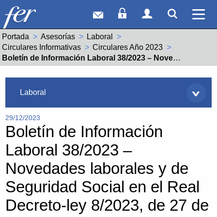
Correo web
Acceso Socios
Acceso Usuar
Mostrar
Ver 
Portada
Asesorías
Laboral
Circulares Informativas
Circulares Año 2023
Actual:
Boletín de Información Laboral 38/2023 – Novedades laborales y de Seguridad Social en el Real Decreto-ley 8/2023, de 27 de diciembre
Asesorías
Laboral
29/12/2023
Boletín de Información
Laboral 38/2023 –
Novedades laborales y de
Seguridad Social en el Real
Decreto-ley 8/2023, de 27 de