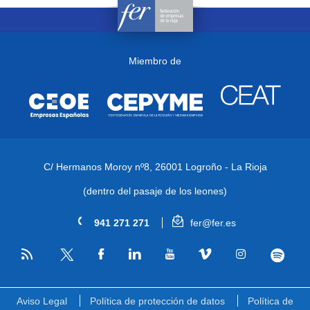
Miembro de
C/ Hermanos Moroy nº8,
26001 Logroño - La Rioja
(dentro del pasaje de los leones)
941 271 271
fer@fer.es
RSS
Facebook
Linkedin
Youtube
Vimeo
Instagram
Spotify
Twitter
Aviso Legal
Política de protección de datos
Política de