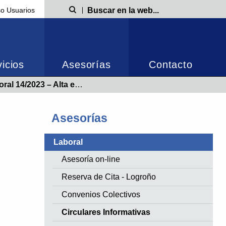
o Usuarios
Búsqueda
icios
Asesorías
Contacto
que realicen prácticas formativas a partir del 1 de octubre
Asesorías
Laboral
Asesoría on-line
Reserva de Cita - Logroño
Convenios Colectivos
Circulares Informativas