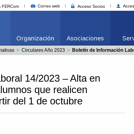
Correo web
Acces
ia FERCom
Acceso Socios
Organización
Asociaciones
Serv
mativas
Circulares Año 2023
Actual:
Boletín de Información Laboral 14/2023 – Alta en Seguridad Social de los alumnos 
boral 14/2023 – Alta en
alumnos que realicen
tir del 1 de octubre