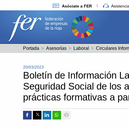
Asóciate a FER
Asistenc
Portada
Asesorías
Laboral
Circulares Infor
20/03/2023
Boletín de Información La
Seguridad Social de los 
prácticas formativas a par
Compartir por Facebook
Compartir por Twitter
Compartir por Linkedin
Compartir por whatsapp
Imprimir