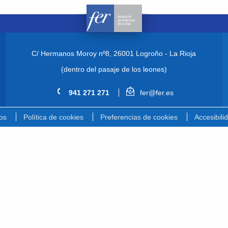
C/ Hermanos Moroy nº8,
26001 Logroño - La Rioja
(dentro del pasaje de los leones)
941 271 271
fer@fer.es
os
Política de cookies
Preferencias de cookies
Accesibili