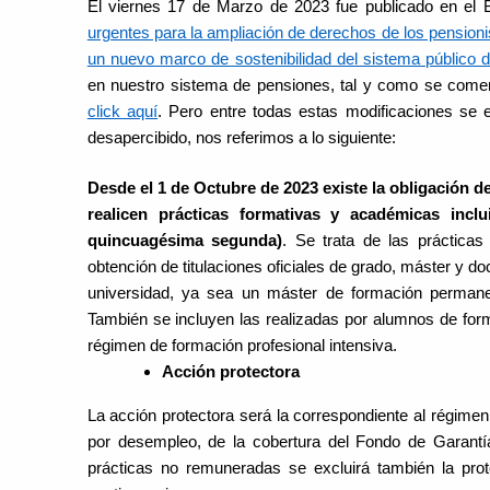
El viernes 17 de Marzo de 2023 fue publicado en el
urgentes para la ampliación de derechos de los pensionis
un nuevo marco de sostenibilidad del sistema público 
en nuestro sistema de pensiones, tal y como se comen
click aquí
. Pero entre todas estas modificaciones se
desapercibido, nos referimos a lo siguiente:
Desde el 1 de Octubre de 2023 existe la obligación d
realicen prácticas formativas y académicas incl
quincuagésima segunda)
. Se trata de las prácticas 
obtención de titulaciones oficiales de grado, máster y doc
universidad, ya sea un máster de formación permane
También se incluyen las realizadas por alumnos de for
régimen de formación profesional intensiva.
Acción protectora
La acción protectora será la correspondiente al régimen 
por desempleo, de la cobertura del Fondo de Garantía
prácticas no remuneradas se excluirá también la prot