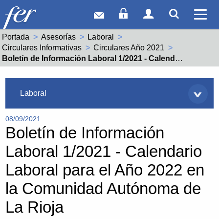
Correo web
Acceso Socios
Acceso Usuar
Mostrar
Ver 
Portada
Asesorías
Laboral
Circulares Informativas
Circulares Año 2021
Actual:
Boletín de Información Laboral 1/2021 - Calendario Laboral para el Año 2022 en la Comunidad Autónoma de La Rioja
Asesorías
Laboral
08/09/2021
Boletín de Información
Laboral 1/2021 - Calendario
Laboral para el Año 2022 en
la Comunidad Autónoma de
La Rioja