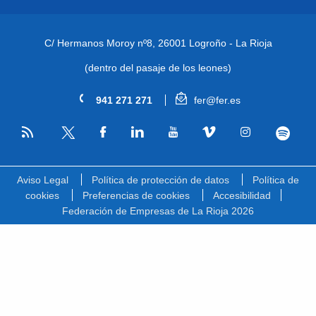
C/ Hermanos Moroy nº8,
26001 Logroño - La Rioja
(dentro del pasaje de los leones)
941 271 271
fer@fer.es
RSS
Facebook
Linkedin
Youtube
Vimeo
Instagram
Spotify
Twitter
Aviso Legal
Política de protección de datos
Política de
cookies
Preferencias de cookies
Accesibilidad
Federación de Empresas de La Rioja 2026