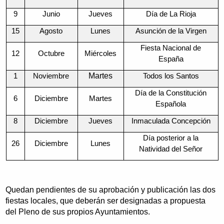
9
Junio
Jueves
Día de La Rioja
15
Agosto
Lunes
Asunción de la Virgen
Fiesta Nacional de
12
Octubre
Miércoles
España
Martes
1
Noviembre
Todos los Santos
Día de la Constitución
6
Diciembre
Martes
Española
8
Diciembre
Jueves
Inmaculada Concepción
Día posterior a la
26
Diciembre
Lunes
Natividad del Señor
Quedan pendientes de su aprobación y publicación las dos
fiestas locales, que deberán ser designadas a propuesta
del Pleno de sus propios Ayuntamientos.