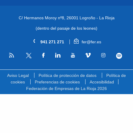
C/ Hermanos Moroy nº8,
26001 Logroño - La Rioja
(dentro del pasaje de los leones)
941 271 271
fer@fer.es
RSS
Facebook
Linkedin
Youtube
Vimeo
Instagram
Spotify
Twitter
Aviso Legal
Política de protección de datos
Política de
cookies
Preferencias de cookies
Accesibilidad
Federación de Empresas de La Rioja 2026