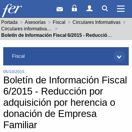
Correo web
Acceso Socios
Acceso Usuar
Mostrar
Ver 
Portada
Asesorías
Fiscal
Circulares Informativas
Circulares informativas año 2015
Actual:
Boletín de Información Fiscal 6/2015 - Reducción por adquisición por herencia o donación de Empresa Familiar
Asesorías
Fiscal
05/10/2015
Boletín de Información Fiscal
6/2015 - Reducción por
adquisición por herencia o
donación de Empresa
Familiar