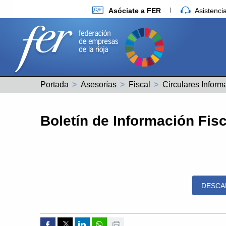
Asóciate a FER
Asistenc
Portada
Asesorías
Fiscal
Circulares Inform
Boletín de Información Fisc
DESCA
Compartir por Facebook
Compartir por Twitter
Compartir por Linkedin
Compartir por whatsapp
Imprimir