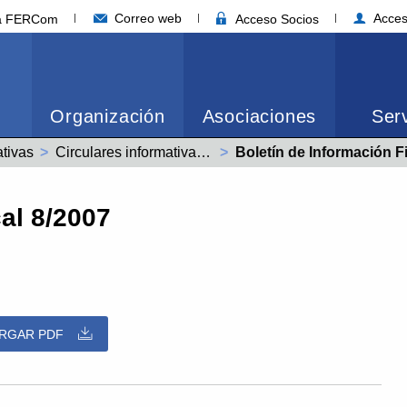
Correo web
Acces
ia FERCom
Acceso Socios
Organización
Asociaciones
Serv
ativas
Circulares informativas año 2007
Actual:
Boletín de Información F
al 8/2007
RGAR PDF