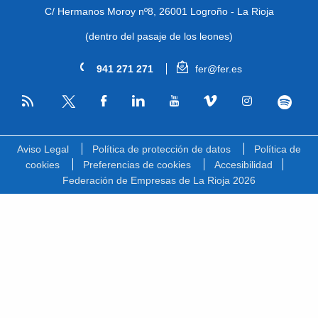
C/ Hermanos Moroy nº8,
26001 Logroño - La Rioja
(dentro del pasaje de los leones)
941 271 271
fer@fer.es
RSS
Facebook
Linkedin
Youtube
Vimeo
Instagram
Spotify
Twitter
Aviso Legal
Política de protección de datos
Política de
cookies
Preferencias de cookies
Accesibilidad
Federación de Empresas de La Rioja 2026