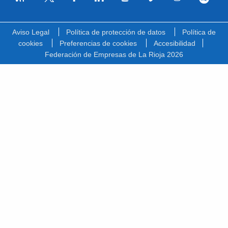
Facebook
Linkedin
Youtube
Vimeo
Instagram
Spotify
Twitter
Aviso Legal
Política de protección de datos
Política de
cookies
Preferencias de cookies
Accesibilidad
Federación de Empresas de La Rioja 2026