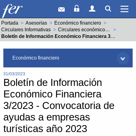
Correo web
Acceso Socios
Acceso Usuar
Mostrar
Ver 
Portada
Asesorías
Económico financiero
Circulares Informativas
Circulares económico financieras año 2023
Actual:
Boletín de Información Económico Financiera 3/2023 - Convocatoria de ayudas a empresas turísticas año 2023
Asesorías
Económico financiero
31/03/2023
Boletín de Información
Económico Financiera
3/2023 - Convocatoria de
ayudas a empresas
turísticas año 2023