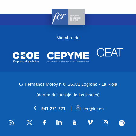
Miembro de
C/ Hermanos Moroy nº8,
26001 Logroño - La Rioja
(dentro del pasaje de los leones)
941 271 271
fer@fer.es
RSS
Facebook
Linkedin
Youtube
Vimeo
Instagram
Spotify
Twitter