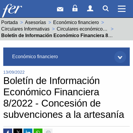
Correo web
Acceso Socios
Acceso Usuar
Mostrar
Ver 
Portada
Asesorías
Económico financiero
Circulares Informativas
Circulares económico financieras año 2022
Actual:
Boletín de Información Económico Financiera 8/2022 - Concesión de subvenciones a la artesanía
Asesorías
Económico financiero
13/09/2022
Boletín de Información
Económico Financiera
8/2022 - Concesión de
subvenciones a la artesanía
Compartir por Facebook
Compartir por Twitter
Compartir por Linkedin
Compartir por whatsapp
Imprimir