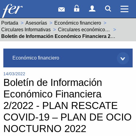
Correo web
Acceso Socios
Acceso Usuar
Mostrar
Ver 
Portada
Asesorías
Económico financiero
Circulares Informativas
Circulares económico financieras año 2022
Actual:
Boletín de Información Económico Financiera 2/2022 - PLAN RESCATE COVID-19 – PLAN DE OCIO NOCTURNO 2022
Asesorías
Económico financiero
14/03/2022
Boletín de Información
Económico Financiera
2/2022 - PLAN RESCATE
COVID-19 – PLAN DE OCIO
NOCTURNO 2022