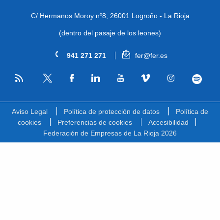
C/ Hermanos Moroy nº8,
26001 Logroño - La Rioja
(dentro del pasaje de los leones)
941 271 271
fer@fer.es
RSS
Facebook
Linkedin
Youtube
Vimeo
Instagram
Spotify
Twitter
Aviso Legal
Política de protección de datos
Política de
cookies
Preferencias de cookies
Accesibilidad
Federación de Empresas de La Rioja 2026