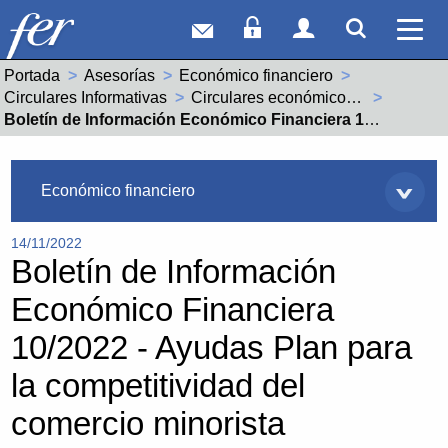
Correo web
Acceso Socios
Acceso Usuar
Mostrar
Ver 
Portada
Asesorías
Económico financiero
Circulares Informativas
Circulares económico financieras año 2022
Actual:
Boletín de Información Económico Financiera 10/2022 - Ayudas Plan para la competitividad del comercio minorista
Asesorías
Económico financiero
14/11/2022
Boletín de Información
Económico Financiera
10/2022 - Ayudas Plan para
la competitividad del
comercio minorista