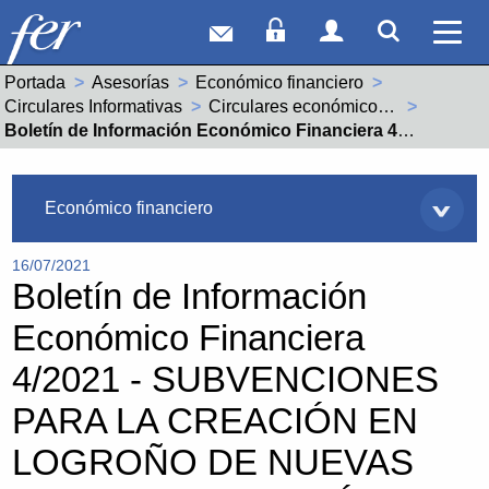
Correo web
Acceso Socios
Acceso Usuar
Mostrar
Ver 
Portada
Asesorías
Económico financiero
Circulares Informativas
Circulares económico financieras año 2021
Actual:
Boletín de Información Económico Financiera 4/2021 - SUBVENCIONES PARA LA CREACIÓN EN LOGROÑO DE NUEVAS INICIATIVAS ECONÓMICAS 2021
Asesorías
Económico financiero
16/07/2021
Boletín de Información
Económico Financiera
4/2021 - SUBVENCIONES
PARA LA CREACIÓN EN
LOGROÑO DE NUEVAS