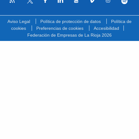
RSS
Facebook
Linkedin
Youtube
Vimeo
Instagram
Spotify
Twitter
Aviso Legal
Política de protección de datos
Política de
cookies
Preferencias de cookies
Accesibilidad
Federación de Empresas de La Rioja 2026