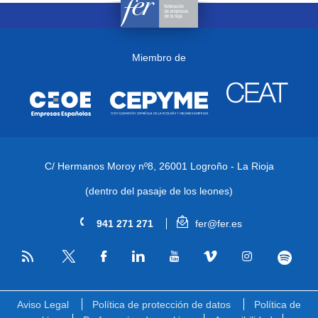
Miembro de
C/ Hermanos Moroy nº8,
26001 Logroño - La Rioja
(dentro del pasaje de los leones)
941 271 271
fer@fer.es
RSS
Facebook
Linkedin
Youtube
Vimeo
Instagram
Spotify
Twitter
Aviso Legal
Política de protección de datos
Política de