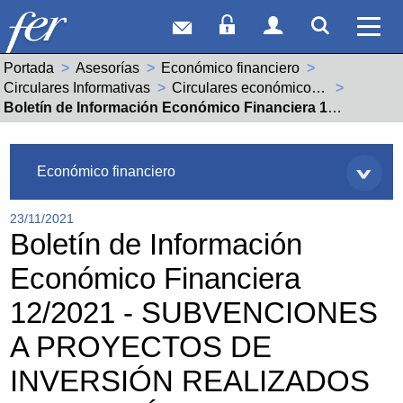
Correo web
Acceso Socios
Acceso Usuar
Mostrar
Ver 
Portada
Asesorías
Económico financiero
Circulares Informativas
Circulares económico financieras año 2021
Actual:
Boletín de Información Económico Financiera 12/2021 - SUBVENCIONES A PROYECTOS DE INVERSIÓN REALIZADOS POR AUTÓNOMOS Y PYMES EN PERIODO DE COVID-19
Asesorías
Económico financiero
23/11/2021
Boletín de Información
Económico Financiera
12/2021 - SUBVENCIONES
A PROYECTOS DE
INVERSIÓN REALIZADOS