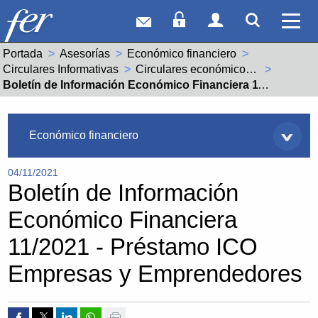
Correo web
Acceso Socios
Acceso Usuar
Mostrar
Ver 
Portada
Asesorías
Económico financiero
Circulares Informativas
Circulares económico financieras año 2021
Actual:
Boletín de Información Económico Financiera 11/2021 - Préstamo ICO Empresas y Emprendedores
Asesorías
Económico financiero
04/11/2021
Boletín de Información
Económico Financiera
11/2021 - Préstamo ICO
Empresas y Emprendedores
Compartir por Facebook
Compartir por Twitter
Compartir por Linkedin
Compartir por whatsapp
Imprimir