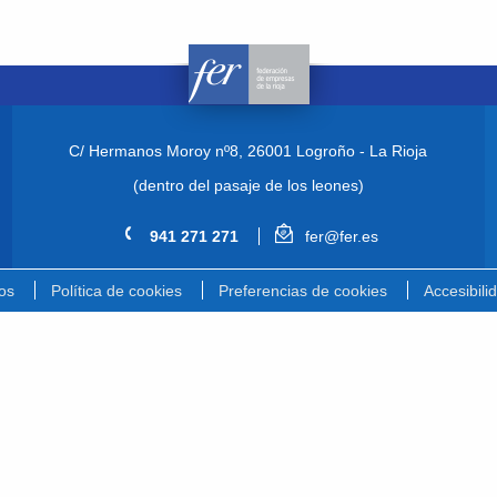
C/ Hermanos Moroy nº8,
26001 Logroño - La Rioja
(dentro del pasaje de los leones)
941 271 271
fer@fer.es
os
Política de cookies
Preferencias de cookies
Accesibili