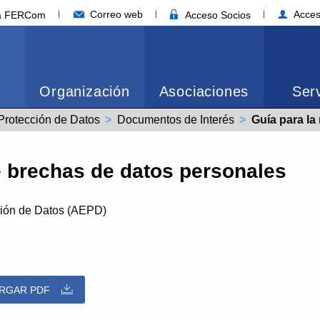
Correo web
Acces
ia FERCom
Acceso Socios
Organización
Asociaciones
Serv
Protección de Datos
Documentos de Interés
Actual:
Guía para la no
de brechas de datos personales
ción de Datos (AEPD)
RGAR PDF